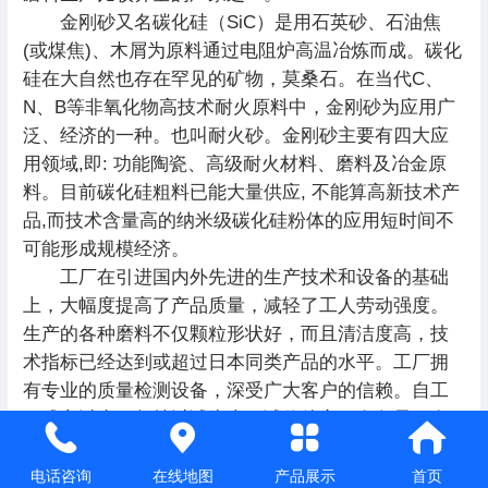
金刚砂又名碳化硅（SiC）是用石英砂、石油焦
(或煤焦)、木屑为原料通过电阻炉高温冶炼而成。碳化
硅在大自然也存在罕见的矿物，莫桑石。在当代C、
N、B等非氧化物高技术耐火原料中，金刚砂为应用广
泛、经济的一种。也叫耐火砂。金刚砂主要有四大应
用领域,即: 功能陶瓷、高级耐火材料、磨料及冶金原
料。目前碳化硅粗料已能大量供应, 不能算高新技术产
品,而技术含量高的纳米级碳化硅粉体的应用短时间不
可能形成规模经济。
工厂在引进国内外先进的生产技术和设备的基础
上，大幅度提高了产品质量，减轻了工人劳动强度。
生产的各种磨料不仅颗粒形状好，而且清洁度高，技
术指标已经达到或超过日本同类产品的水平。工厂拥
有专业的质量检测设备，深受广大客户的信赖。自工
厂成立以来，坚持以诚为本，诚信待客，在各界朋友
的支持和帮助下，发展迅速，2010年宏光磨料新厂房
搬迁到蒋垛工业集中区，进一步扩大厂房面积和生产
电话咨询
在线地图
产品展示
首页